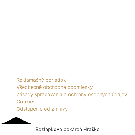
malých detí. Vy všetci si môžte u nás objednať zdravé
bezlepkové výrobky.
Kontakt
Prevádzka:
Bezlepková pekáreň
Hraško
Dolná Seč 80
935 31 Dolná Seč
Telefón: +421 905 363 791
Reklamačný poriadok
Všeobecné obchodné podmienky
Zásady spracovania a ochrany osobných údajov
Cookies
Odstúpenie od zmluvy
Bezlepková pekáreň Hraško