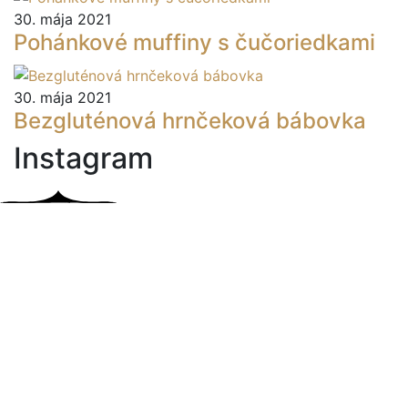
30. mája 2021
Pohánkové muffiny s čučoriedkami
30. mája 2021
Bezgluténová hrnčeková bábovka
Instagram
Sociálne siete
Jesť zdravo, nie je vôbec zložité ak človek chce. A my
chceme! U nás si nájde to svoje každý, či celiatik,
alergik, vegáni a vegetariáni, športovec, mamičky