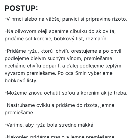
POSTUP:
-V hrnci alebo na väčšej panvici si pripravíme rizoto.
-Na olivovom oleji speníme cibuľku do sklovita,
pridáme soľ korenie, bobkový list, rozmarín.
-Pridáme ryžu, ktorú chvíľu orestujeme a po chvíli
podlejeme bielym suchým vínom, premiešame
necháme chvíľu odpariť, a ďalej podlejeme teplým
vývarom premiešame. Po cca 5min vyberieme
bobkové listy.
-Môžeme znovu ochutiť soľou a korením ak je treba.
-Nastrúhame cviklu a pridáme do rizota, jemne
premiešame.
-Varíme, aby ryža bola stredne mäkká
-Nakoniec pridáme maslo a jemne premiešame